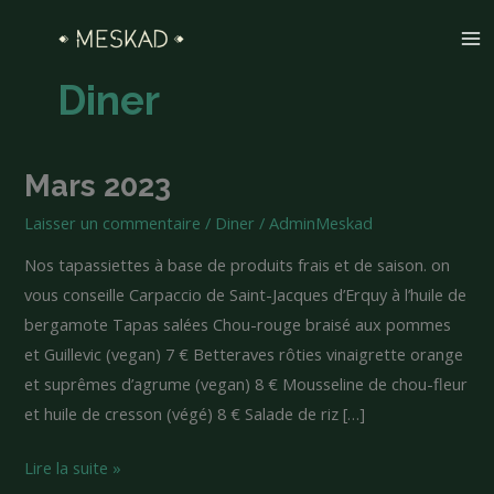
Aller
M
au
M
contenu
Diner
Mars 2023
Mars
2023
Laisser un commentaire
/
Diner
/
AdminMeskad
Nos tapassiettes à base de produits frais et de saison. on
vous conseille Carpaccio de Saint-Jacques d’Erquy à l’huile de
bergamote Tapas salées Chou-rouge braisé aux pommes
et Guillevic (vegan) 7 € Betteraves rôties vinaigrette orange
et suprêmes d’agrume (vegan) 8 € Mousseline de chou-fleur
et huile de cresson (végé) 8 € Salade de riz […]
Lire la suite »